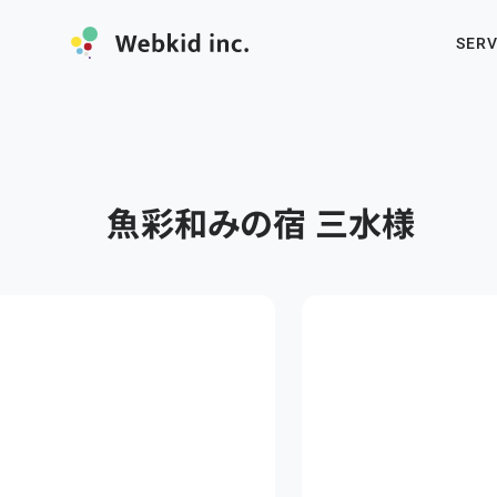
SERV
魚彩和みの宿 三水
様