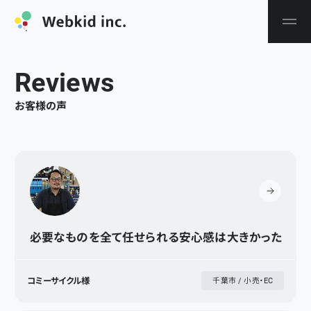
R
e
v
i
e
w
s
お客様の声
必要なものを全て任せられる安心感は大きかった
コミーサイクル様
千葉市 / 小売・EC