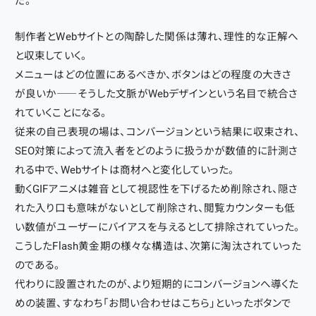
だ。
制作者とWebサイトとの陶酔した関係は薄れ、理性的な正解へ
と収束していく。
メニューはどの位置にあるべきか、ボタンはどの程度の大きさ
が良いか――そうした文脈がWebデザインという名目で統合さ
れていくことになる。
従来の自己表現の場は、コンバージョンという結果に収束され、
SEO対策によって流入者をどのように扱うかが数値的に計測さ
れる中で、Webサイトは商材へと変化していった。
動くGIFアニメは雑音として視認性を下げるため削除され、隠さ
れた入り口も意味がないとして削除され、閲覧カウンターも低
い数値がユーザーにバイアスを与えるとして排除されていった。
こうしたFlash黄金期の様々な構造は、次第に淘汰されていった
のである。
代わりに設置されたのが、より短期的にコンバージョンへ導くた
めの装置、すなわち「お問い合わせはこちら」といったボタンで