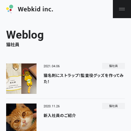
W
e
b
l
o
g
猫社員
2021.04.06
猫社員
猫名刺にストラップ！監査役グッズを作ってみ
た！
2020.11.26
猫社員
新入社員のご紹介